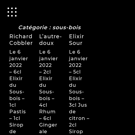
Catégorie :
sous-bois
Richard
L’autre-
Elixir
Cobbler
doux
Sour
Le 6
Le 6
Le 6
janvier
janvier
janvier
2022
2022
2022
– 6cl
– 2cl
– 5cl
Elixir
Elixir
Elixir
du
du
du
Sous-
Sous-
Sous-
bois –
bois –
bois –
1cl
4cl
3cl Jus
Pastis
Rhum
de
– 1cl
– 6cl
citron –
Sirop
Ginger
2cl
de
ale
Sirop